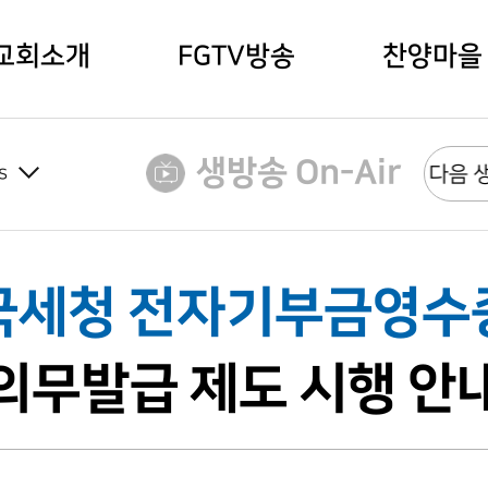
교회소개
FGTV방송
찬양마을
생방송 On-Air
s
다음 생방송
국세청 전자기부금영수
의무발급 제도 시행 안