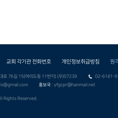
교회 각기관 전화번호
개인정보취급방침
원
 76길 15(여의도동 11번지) (우)07239
02-6181-9
nfo@gmail.com
홍보국
: yfgcpr@hanmail.net
l Rights Reserved.